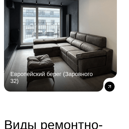
Сложности дизайн-проекта и используемых
материалов.
Масштаба инженерных работ (электрика,
вентиляция).
Необходимости проведения работ в ночное
время или в сжатые сроки.
Мы предоставляем детализированную
смету после осмотра объекта.
Цены на ремонт