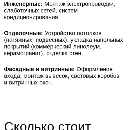
На полу линолеум или замковое
покрытие, плинтус ПВХ
Натяжной потолок с обычным багетом
и вставкой, карнизы накладные
На стенах плотные обои, без
декоративных элементов, шпаклевка
под обои — углы не выводятся
Перепланировка не предусмотрена,
замена штукатурки только в санузлах
с полной геометрией помещений
В санузлах выполняется разводка
сантехники — тройниковая система.
Керамическая плитка на полу и стенах,
ванна акриловая с экраном, напольный
унитаз, накладные смесители, душевая
кабина
Частичная доработка электрики
(до 50%) без замены щитка,
стандартные выключатели и розетки.
Отопление без замены радиаторов
(с покраской стояков при
необходимости)