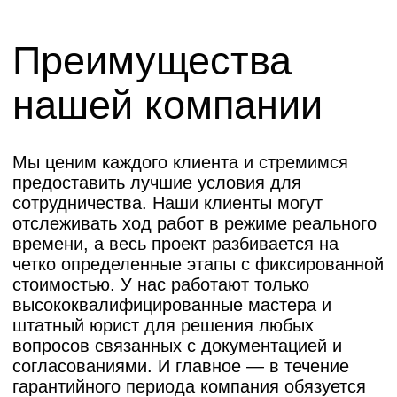
Компания делала полный ремонт
ванной комнаты в квартире.
Достоинства: отличное
сопровождение ремонта прорабом и
менеджером. Прораб руководил
работами, общался с рабочими,
которые привлекались на разных
этапах. Все было очень
квалифицированно и
доброжелательно. Менеджер очень
сильно помогал консультациями при
покупке оборудования и