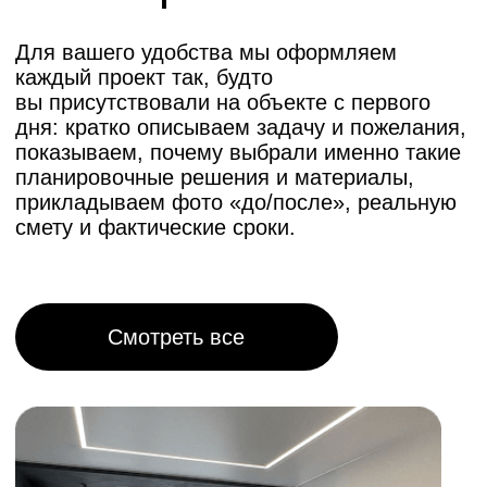
Отделочные:
Устройство потолков
(натяжных, подвесных), укладка напольных
покрытий (коммерческий линолеум,
керамогранит), отделка стен.
Фасадные и витринные:
Оформление
входа, монтаж вывесок, световых коробов
и витринных окон.
Сколько стоит
ремонт торгового
центра
Железнодорожная, 18
Стоимость определяется индивидуально,
исходя из:
Состояния арендуемого бокса и объема
подготовительных работ.