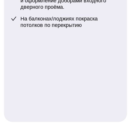
Компания ФинишРемонт гарантирует
профессиональный подход и результат.
Мы берем на себя все сложности,
связанные с согласованиями и логистикой
в условиях ограниченного доступа. Для
расчета стоимости и консультации оставьте
заявку на сайте или позвоните нам.
Создадим успешное торговое пространство
вместе.
Другие услуги
Разработка дизайн-проекта, закупка