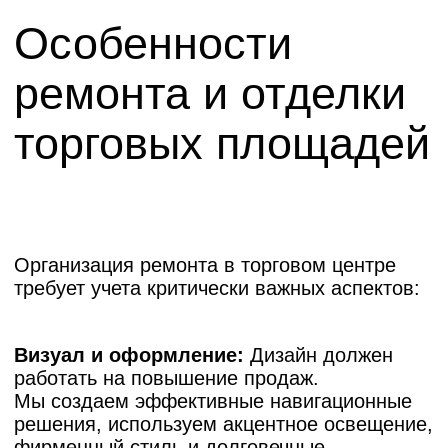
Планировка:
Максимально рациональное
использование арендуемой площади
с учетом логистики покупательского потока,
зон примерочных, касс и товарного
наполнения. Все планировочные решения
предварительно согласовываются
с администрацией.
Материалы:
Используем только
сертифицированные, негорючие (НГ) или
слабогорючие (Г1) материалы,
разрешенные для объектов с массовым
пребыванием людей. Приоритет —
износостойкость, практичность
и соответствие санитарным нормам.
Мебель и оборудование:
Интегрируем
встроенные торговые системы, витрины,
стеллажи и кассовые узлы в общую
концепцию помещения. Координируем
доставку и установку.
Вентиляция:
Организуем эффективный
воздухообмен, особенно в фуд-кортах