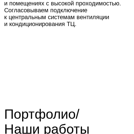
Виды ремонтно-
отделочных работ
для торговых
площадей
Мы выполняем полный спектр работ:
Демонтажные:
Аккуратный разбор старых
конструкций с вывозом мусора
по графику ТЦ.
Общестроительные:
Возведение
перегородок (ГКЛ, пазогребень,
стеклянные), выравнивание поверхностей.
Инженерные:
Монтаж электропроводки,
слаботочных сетей, систем
кондиционирования.