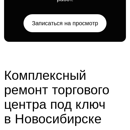
центра под ключ
в Новосибирске
Услуга «под ключ» — это полный цикл
ответственности. Мы управляем проектом
от получения технического задания
до финальной приемки инженерными
службами ТЦ. В наши обязанности входит
разработка и согласование дизайн-проекта,
проведение всех строительно-монтажных
работ, поставка материалов, монтаж мебели
и оборудования, а также итоговая уборка.
Вы получаете готовое к открытию торговое
пространство, полностью соответствующее
вашим требованиям и внутренним
стандартам арендодателя.
Особенности