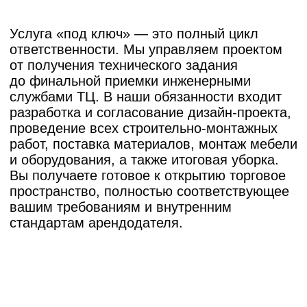
ремонта и отделки
торговых площадей
Организация ремонта в торговом центре
требует учета критически важных аспектов:
Визуал и оформление:
Дизайн должен
работать на повышение продаж.
Мы создаем эффективные навигационные
решения, используем акцентное освещение,
фирменный стиль и долговечные
отделочные материалы, формирующие
нужное впечатление у покупателей.
Электромонтажные работы:
Выполняются
строго по согласованному проекту.
Мы обеспечиваем достаточную мощность
для работы всего торгового оборудования,
грамотно распределяем нагрузки
и монтируем надежную электрофурнитуру.