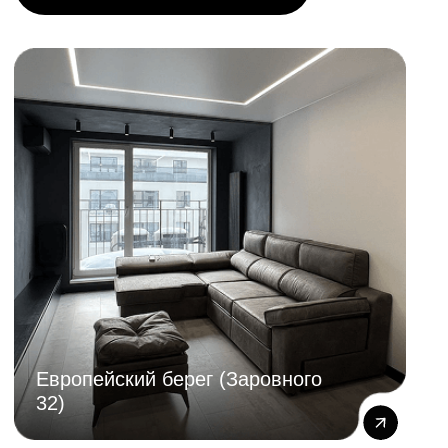
ограничен в бюджете. «Стандарт» также
идеально подходит, если Вы хотите сделать
недорогой ремонт в жилье на
промежуточный период времени или в
квартире, которая предназначена под
сдачу.
На полу линолеум или замковое
покрытие, плинтус ПВХ
Натяжной потолок с обычным багетом
и вставкой, карнизы накладные
На стенах плотные обои, без
декоративных элементов, шпаклевка
под обои — углы не выводятся
Перепланировка не предусмотрена,
замена штукатурки только в санузлах
с полной геометрией помещений
В санузлах выполняется разводка
сантехники — тройниковая система.
Керамическая плитка на полу и стенах,
Железнодорожная, 18
ванна акриловая с экраном, напольный
унитаз, накладные смесители, душевая
кабина