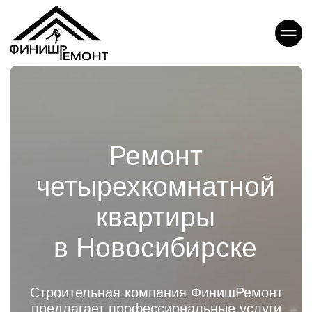
Ремонт
четырехкомнатной
квартиры
в Новосибирске
Строительная компания ФинишРемонт
предлагает профессиональные услуги
по ремонту четырехкомнатных квартир
в Новосибирске. У нас большой опыт
в подобных проектах, и мы понимаем,
что ремонт такой площади требует
особого подхода, тщательного
планирования и профессионального
исполнения. Наши мастера обладают
значительным опытом работы