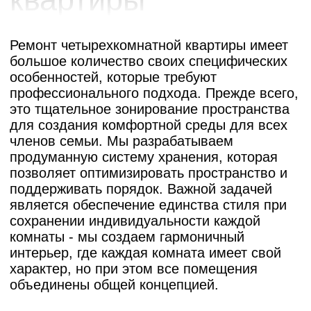
атмосферу и подчеркивает достоинства
интерьера. Мы также помогаем нашим
клиентам оптимизировать бюджет без
потери качества, предлагая рациональные
решения и альтернативные материалы.
Портфолио/
Наши работы
Для вашего удобства мы оформляем
каждый проект так, будто
вы присутствовали на объекте с первого
дня: кратко описываем задачу и пожелания,
показываем, почему выбрали именно такие