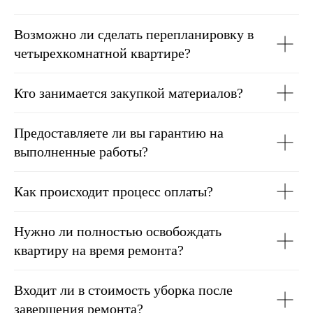
любой сложности, технически сложные
Отзыв с 2ГИС
инженерные коммуникации и самые
амбициозные задумки дизайнеров.
Возможно ли сделать перепланировку в
четырехкомнатной квартире?
Кто занимается закупкой материалов?
Предоставляете ли вы гарантию на
выполненные работы?
Комплексный подход: от
Как происходит процесс оплаты?
разработки дизайна до
финальной уборки
Нужно ли полностью освобождать
квартиру на время ремонта?
Входит ли в стоимость уборка после
завершения ремонта?