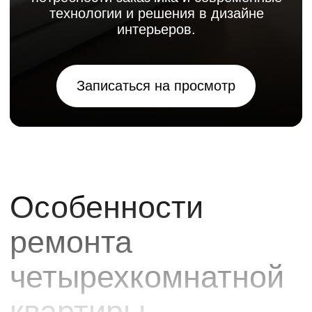
четырехкомнатной
квартиры
Ремонт четырехкомнатной квартиры имеет
большое количество своих специфических
особенностей, которые требуют
профессионального подхода. Прежде всего,
это тщательное зонирование пространства
для создания комфортной среды для всех
членов семьи. Мы разрабатываем
продуманную систему хранения, которая
позволяет оптимизировать пространство и
поддерживать порядок. Важной задачей
является обеспечение единства стиля при
сохранении индивидуальности каждой
комнаты - мы создаем гармоничный
интерьер, где каждая комната имеет свой
характер, но при этом все помещения
объединены общей концепцией.
Особое внимание уделяем
профессиональному планированию
освещения, которое создает комфортную