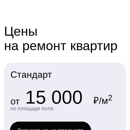
Частичная доработка электрики
(до 50%) без замены щитка,
стандартные выключатели и розетки.
Отопление без замены радиаторов
(с покраской стояков при
необходимости)
Откосы и подоконники из пластика
Двери обычные с наличниками
и оформление доборами входного
дверного проёма.
На балконах/лоджиях покраска
потолков по перекрытию