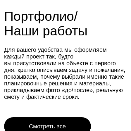
Цены
на ремонт квартир
Стандарт
15 000
2
₽/м
от
по площади пола
Записаться на просмотр
Данный пакет является оптимальным
решением для молодых семей, только
начинающих совместную жизнь в своей
первой квартире, а также представляет
собой отличный вариант для тех, кто