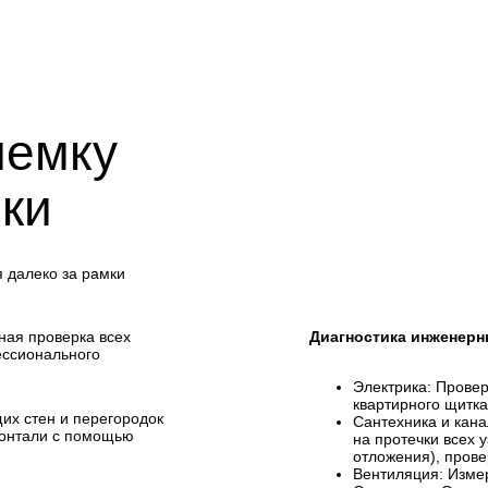
иемку
чки
 далеко за рамки
ная проверка всех
Диагностика инженерн
ессионального
Электрика: Провер
квартирного щитка
их стен и перегородок
Сантехника и кана
зонтали с помощью
на протечки всех 
отложения), прове
Вентиляция: Измер