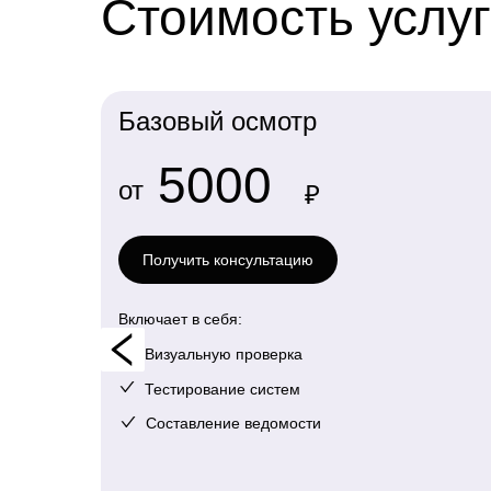
Стоимость услуг
Базовый осмотр
5000
Европейский берег (Заровного
от
₽
34)
Получить консультацию
Включает в себя:
Визуальную проверка
Тестирование систем
Составление ведомости