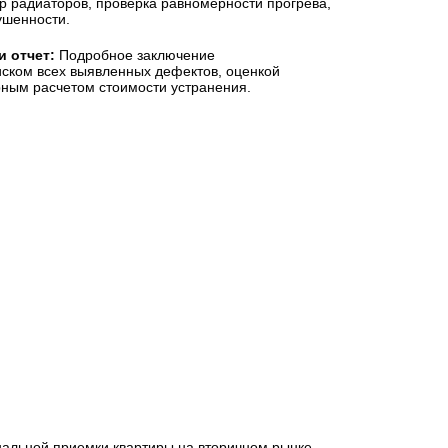
р радиаторов, проверка равномерности прогрева,
ушенности.
и отчет:
Подробное заключение
ском всех выявленных дефектов, оценкой
рным расчетом стоимости устранения.
альной приемки квартиры на вторичном рынке