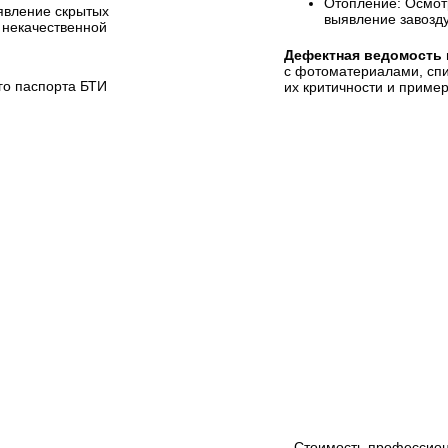
Отопление: Осмот
вление скрытых
выявление завозд
и некачественной
Дефектная ведомость 
с фотоматериалами, спи
го паспорта БТИ
их критичности и приме
Стоимость профессион