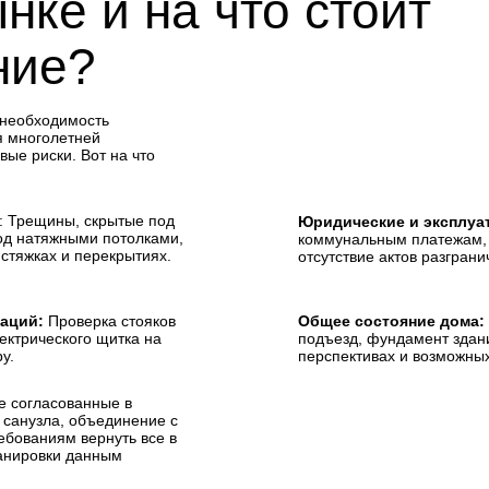
нке и на что стоит
ние?
 необходимость
ия многолетней
ые риски. Вот на что
: Трещины, скрытые под
Юридические и эксплуа
под натяжными потолками,
коммунальным платежам, с
стяжках и перекрытиях.
отсутствие актов разгран
аций:
Проверка стояков
Общее состояние дома:
ектрического щитка на
подъезд, фундамент здани
у.
перспективах и возможны
 согласованные в
 санузла, объединение с
ебованиям вернуть все в
ланировки данным