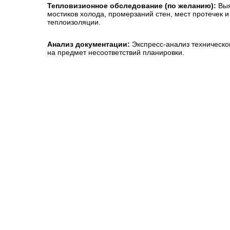
Тепловизионное обследование (по желанию):
Выя
мостиков холода, промерзаний стен, мест протечек 
теплоизоляции.
Анализ документации:
Экспресс-анализ техническо
на предмет несоответствий планировки.
Некрасова 39