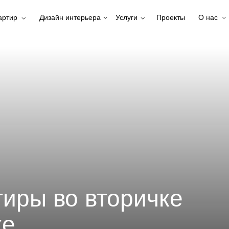
артир
Дизайн интерьера
Услуги
Проекты
О нас
иры во вторичке
ке