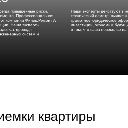
всегда повышенные риски,
Наши эксперты действуют в и
 ремонта. Профессиональная
технический осмотр, выявляя
е от компании ФинишРемонт А
грамотное юридическое офо
тиции. Наши эксперты
инвестиции, экономим будущи
адвокат, проводя
в том, что ваша новоселье на
инженерных систем и
иемки квартиры