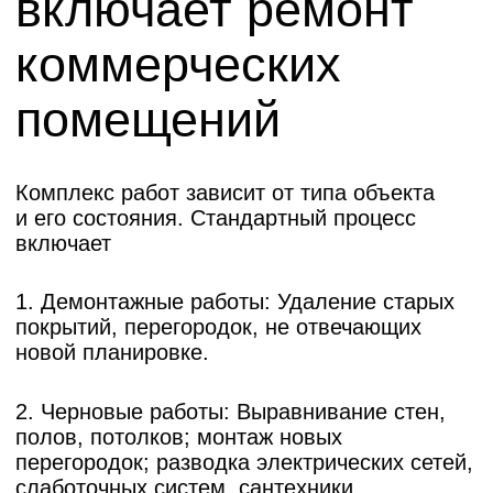
Портфолио/
Наши работы
Для вашего удобства мы оформляем
каждый проект так, будто
вы присутствовали на объекте с первого
дня: кратко описываем задачу и пожелания,
показываем, почему выбрали именно такие
планировочные решения и материалы,
прикладываем фото «до/после», реальную
смету и фактические сроки.