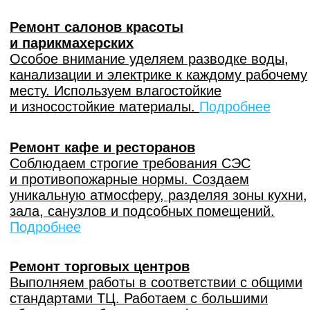
В санузлах выполняется разводка
сантехники — тройниковая система.
Керамическая плитка на полу и стенах,
ванна акриловая с экраном, напольный
унитаз, накладные смесители, душевая
кабина
Частичная доработка электрики
(до 50%) без замены щитка,
стандартные выключатели и розетки.
Отопление без замены радиаторов
(с покраской стояков при
необходимости)
Откосы и подоконники из пластика
Двери обычные с наличниками
и оформление доборами входного
дверного проёма.
На балконах/лоджиях покраска
потолков по перекрытию