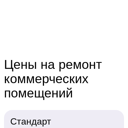
Как мы работаем:
этапы ремонтных
работ
Консультация и выезд
Обсуждаем задачу, осматриваем объект,
формируем техническое задание
Стандарт+
Дополнительно к набору Стандарт
20 000
Проектирование и смета
2