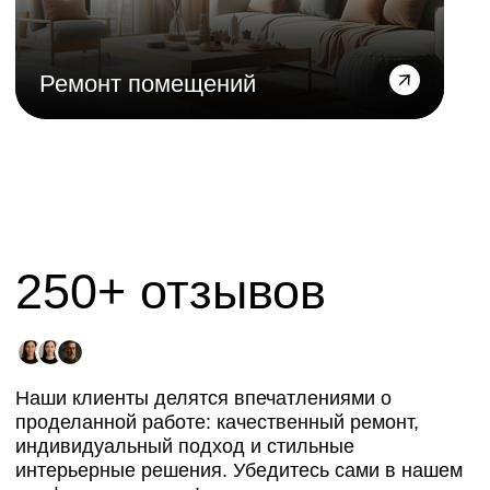
Премиум
Дополнительно к набору Комфорт+
45 000
Отличная строительная компания.
Составили дизайн проект по моим
2
от
₽/м
наброскам, сделали очень крутой
по площади пола
ремонт из материалов высочайшего
качества. Цена лучшая среди
конкурентов. Рекомендую
Записаться на просмотр
«Премиум» — это роскошное
и впечатляющее решение для тех, кто
ищет максимальный комфорт
и идеальное исполнение своих
желаний. Этот пакет включает в себя