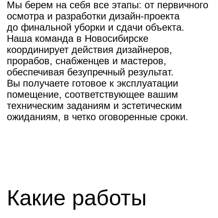
помещений
Комплекс работ зависит от типа объекта
и его состояния. Стандартный процесс
включает
1. Демонтажные работы: Удаление старых
покрытий, перегородок, не отвечающих
новой планировке.
2. Черновые работы: Выравнивание стен,
полов, потолков; монтаж новых
перегородок; разводка электрических сетей,
слаботочных систем, сантехники
и вентиляции.
3. Чистовая отделка: Поклейка обоев,
покраска, укладка напольных покрытий,
монтаж потолков, установка дверных
блоков.
4. Спецмонтаж: Установка торгового
оборудования, мебели, освещения,
вывесок, систем безопасности
и пожаротушения.