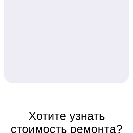
Другие услуги
Разработка дизайн-проекта, закупка
и доставка материалов, выполнение всех
ремонтно-отделочных работ, изготовление
мебели на заказ, декорирование
помещений.
Записаться на просмотр
Гарантия на все виды
работ 2 года