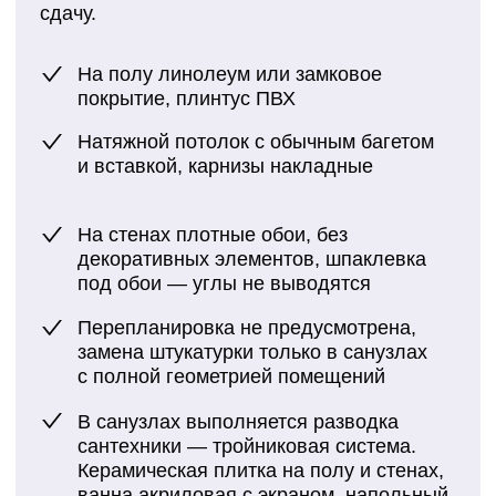
Наливной пол и укладка клеевой
высококвалифицированные мастера и
кварцвиниловой плитки
штатный юрист для решения любых
вопросов связанных с документацией и
В санузлах полы из керамогранита
согласованиями. И главное — в течение
с подогревом, изготовление экрана
гарантийного периода компания обязуется
ванны из плитки, установка
бесплатно устранять выявленные недочеты.
инсталляции
Сантехника: монтаж водонагревателя,
шумоизоляция стояков
Электрика: замена и перенос
электрощитка до 24 модулей, установка
Записаться на просмотр
реле напряжения, проходные
выключатели, установка бризеров.
На балконах/лоджиях облицовка пола
керамогранитом или террасной доской,
окраска стен от застройщика (без
подготовки поверхности)
Берем на себя все
заботы, связанные с
ремонтом