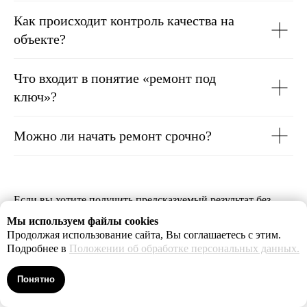
Как происходит контроль качества на
объекте?
Что входит в понятие «ремонт под
ключ»?
Можно ли начать ремонт срочно?
Если вы хотите получить предсказуемый результат без
переделок и лишних расходов, оставьте заявку для
Мы используем файлы cookies
получения подробной консультации и расчета стоимости.
Продолжая использование сайта, Вы соглашаетесь с этим.
ФинишРемонт подготовит смету, согласует календарный
Подробнее в
Положении об обработке персональных данных.
план и предложит несколько вариантов комплектации: от
экономичных до премиальных.
Понятно