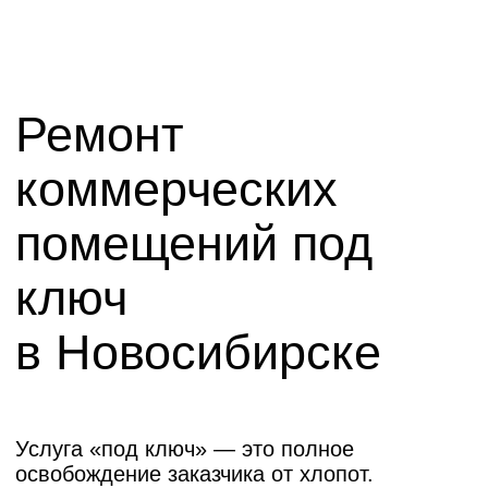
Услуга «под ключ» — это полное
освобождение заказчика от хлопот.
Мы берем на себя все этапы: от первичного
осмотра и разработки дизайн-проекта
до финальной уборки и сдачи объекта.
Наша команда в Новосибирске
координирует действия дизайнеров,
прорабов, снабженцев и мастеров,
обеспечивая безупречный результат.
Вы получаете готовое к эксплуатации
помещение, соответствующее вашим
техническим заданиям и эстетическим
ожиданиям, в четко оговоренные сроки.
Какие работы
включает ремонт
коммерческих