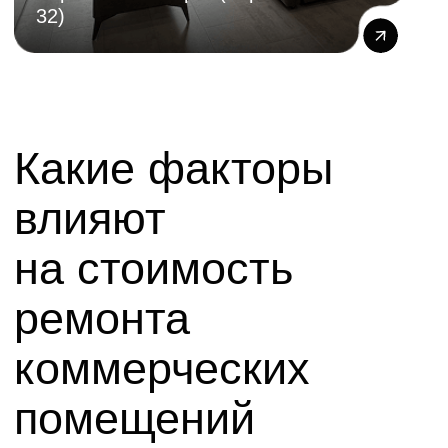
Ремонт офисных помещений
Создаем современные и эргономичные
пространства, повышающие
производительность труда. Продумываем
зонирование, акустику, освещение
и корпоративный стиль.
Подробнее
Ремонт магазинов
Разрабатываем эффективные планировки
для роста продаж. Грамотно расставляем
акценты, работаем с покупательским потоком
и обеспечиваем удобство размещения
товара.
Подробнее
Ремонт салонов красоты
и парикмахерских
Особое внимание уделяем разводке воды,
канализации и электрике к каждому рабочему
месту. Используем влагостойкие
и износостойкие материалы.
Подробнее
Ремонт кафе и ресторанов
Соблюдаем строгие требования СЭС
и противопожарные нормы. Создаем