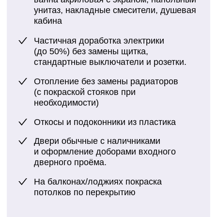
Заказать ремонт
коммерческих
помещений под
ключ
в ФинишРемонт
в Новосибирске
Выбирая ФинишРемонт вы выбираете
надежного партнера. Мы берем на себя всю
ответственность за результат, работаем
прозрачно и профессионально. Свяжитесь
с нами для расчета стоимости вашего
проекта. Мы готовы реализовать ремонт
любой сложности, обеспечив вашему
бизнесу достойное пространство.