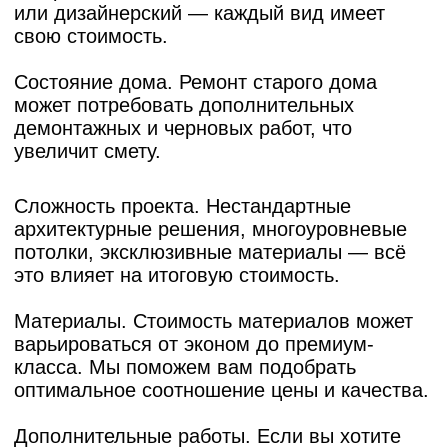
Перепланировка не предусмотрена,
замена штукатурки только в санузлах
с полной геометрией помещений
В санузлах выполняется разводка
сантехники — тройниковая система.
Керамическая плитка на полу и стенах,
ванна акриловая с экраном, напольный
унитаз, накладные смесители, душевая
кабина
Частичная доработка электрики
(до 50%) без замены щитка,
стандартные выключатели и розетки.
Отопление без замены радиаторов
(с покраской стояков при
необходимости)
Откосы и подоконники из пластика
Двери обычные с наличниками
и оформление доборами входного
дверного проёма.
На балконах/лоджиях покраска
потолков по перекрытию