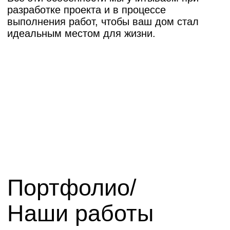
Европейский берег
(Заровного 32)
Стоимость ремонта
загородного дома
Стоимость ремонта загородного дома
зависит от множества факторов, поэтому
рассчитывается индивидуально. Вам
не придется гадать о конечной цене.
Мы предлагаем прозрачные тарифы
и детализированный расчет по всем
статьям.
Основные факторы, влияющие на цену:
Площадь дома. Основной критерий,