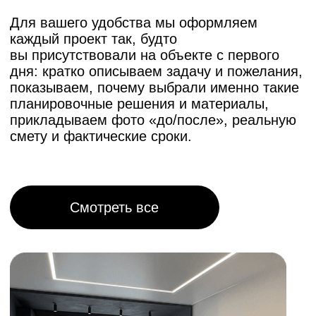
который определяет объём работ
и количество материалов.
Тип ремонта. Косметический, капитальный
или дизайнерский — каждый вид имеет
свою стоимость.
Состояние дома. Ремонт старого дома
может потребовать дополнительных
демонтажных и черновых работ, что
увеличит смету.
Сложность проекта. Нестандартные
архитектурные решения, многоуровневые
потолки, эксклюзивные материалы — всё
это влияет на итоговую стоимость.
Материалы. Стоимость материалов может
варьироваться от эконом до премиум-
класса. Мы поможем вам подобрать
оптимальное соотношение цены и качества.
Дополнительные работы. Если вы хотите
включить в ремонт внешнюю отделку или
благоустройство участка, это также
отразится на итоговой цене.