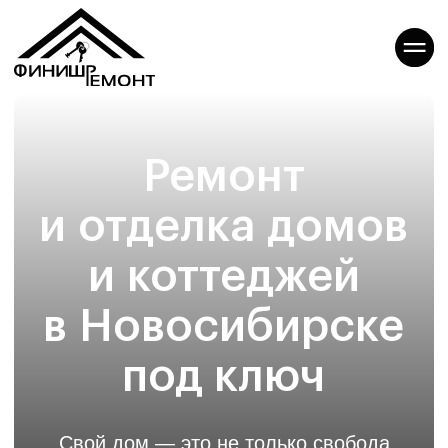
Ремонт
и отделка домов
и коттеджей
в Новосибирске
под ключ
Свой дом — это не только свобода
и комфорт, но и большая
ответственность. Со временем любое
строение нуждается в обновлении,
и ремонт коттеджа — это сложный,
многоэтапный процесс, который сильно
отличается от ремонта квартиры.
Он требует глубоких знаний и особого
подхода, ведь здесь важно учесть