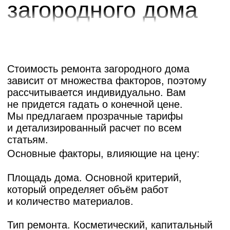
по площади пола
Записаться на просмотр
Данный пакет является оптимальным
решением для молодых семей, только
начинающих совместную жизнь в своей
первой квартире, а также представляет
собой отличный вариант для тех, кто
ограничен в бюджете. «Стандарт» также
идеально подходит, если Вы хотите сделать
недорогой ремонт в жилье на
промежуточный период времени или в
квартире, которая предназначена под
сдачу.
На полу линолеум или замковое
покрытие, плинтус ПВХ
Натяжной потолок с обычным багетом
и вставкой, карнизы накладные
На стенах плотные обои, без
декоративных элементов, шпаклевка
Некрасова 39
под обои — углы не выводятся