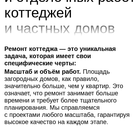
(скважина), канализации (септик)
и вентиляции. Мы имеем большой опыт
работы с такими системами, что позволяет
нам не только обновлять интерьер,
но и модернизировать всю «начинку» дома.
Внешние работы.
Ремонт коттеджа
не ограничивается внутренней отделкой.
Часто он включает фасадные работы,
утепление, замену окон и дверей, а также
ремонт или полную замену кровли. Все эти
работы мы можем выполнить в комплексе,
что обеспечивает единый стиль и высокое
качество исполнения.
Планировочные решения.
Частный дом
даёт гораздо больше свободы в вопросах
перепланировки. Мы можем снести стены,
объединить помещения, обустроить
мансарду или цокольный этаж. Наши
дизайнеры разработают проект, который
сделает ваше пространство максимально
функциональным и удобным.
Работа с прилегающей территорией
.
Нередко ремонт дома включает