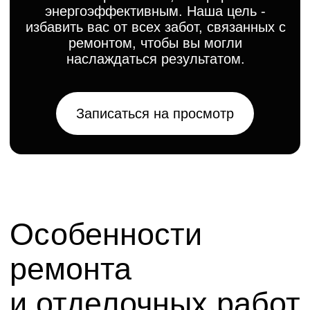
ремонта
и отделочных работ
коттеджей
и частных домов
Ремонт коттеджа — это уникальная
задача, которая имеет свои
специфические черты:
Масштаб и объём работ.
Площадь
загородных домов, как правило,
значительно больше, чем у квартир. Это
означает, что ремонт занимает больше
времени и требует более тщательного
планирования. Мы справляемся
с проектами любого масштаба, гарантируя
высокое качество на каждом этапе.
Сложные инженерные коммуникации.
В коттедже, в отличие от квартиры,
зачастую присутствуют автономные
системы отопления, водоснабжения