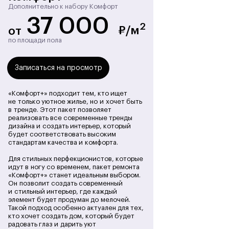
вопросов связанных с документацией и
Дополнительно к набору Комфорт
согласованиями. И главное — в течение
37 000
гарантийного периода компания обязуется
2
₽/м
от
бесплатно устранять выявленные
недочеты.
по площади пола
Записаться на просмотр
Записаться на просмотр
«Комфорт+» подходит тем, кто ищет
не только уютное жилье, но и хочет быть
в тренде. Этот пакет позволяет
реализовать все современные тренды
дизайна и создать интерьер, который
будет соответствовать высоким
стандартам качества и комфорта.
Для стильных перфекционистов, которые
идут в ногу со временем, пакет ремонта
«Комфорт+» станет идеальным выбором.
Он позволит создать современный
и стильный интерьер, где каждый
элемент будет продуман до мелочей.
Такой подход особенно актуален для тех,
кто хочет создать дом, который будет
радовать глаз и дарить уют