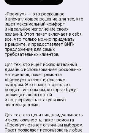
«Премиум» — это роскошное
и впечатляющее решение для тех, кто
ищет максимальный комфорт
и идеальное исполнение своих
Ремонт и отделка
желаний. Этот пакет включает в себя
все, что только можно придумать
в ремонте, и предоставляет ВИП-
студии под ключ
предложение для самых
требовательных клиентов.
Комплексный ремонт студии под ключ от
Для тех, кто ищет исключительный
компании ФинишРемонт включает полный
дизайн с использованием роскошных
цикл работ от разработки концепции до
материалов, пакет ремонта
финальной уборки. Мы берем на себя все
«Премиум» станет идеальным
этапы: демонтаж старых покрытий,
выбором. Этот пакет позволяет
выравнивание поверхностей, монтаж
создать интерьеры, которые будут
инженерных систем и чистовую отделку.
восхищать всех гостей
и подчеркивать статус и вкус
Особое внимание уделяем грамотному
владельца дома.
зонированию пространства, используя
различные приемы: раздвижные
Для тех, кто ценит индивидуальность
перегородки, подиумы, разные уровни
и эксклюзивность, пакет ремонта
пола и потолка. Все работы выполняются с
«Премиум» станет отличным выбором.
соблюдением строительных нормативов и
Пакет позволяет использовать любые
с учетом особенностей конкретного дома.