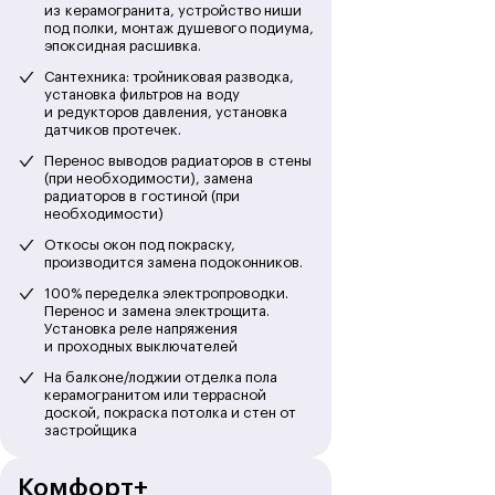
из керамогранита, устройство ниши
под полки, монтаж душевого подиума,
эпоксидная расшивка.
Сантехника: тройниковая разводка,
установка фильтров на воду
и редукторов давления, установка
датчиков протечек.
Перенос выводов радиаторов в стены
(при необходимости), замена
радиаторов в гостиной (при
необходимости)
Преимущества
Откосы окон под покраску,
производится замена подоконников.
нашей компании
100% переделка электропроводки.
Перенос и замена электрощита.
Мы ценим каждого клиента и стремимся
Установка реле напряжения
предоставить лучшие условия для
и проходных выключателей
сотрудничества. Наши клиенты могут
На балконе/лоджии отделка пола
отслеживать ход работ в режиме
керамогранитом или террасной
реального времени, а весь проект
доской, покраска потолка и стен от
разбивается на четко определенные этапы
застройщика
с фиксированной стоимостью. У нас
работают только
высококвалифицированные мастера и
Комфорт+
штатный юрист для решения любых