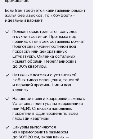
проживания.
Если Вам требуется капитальный ремонт
жилья без изысков, то «Комфорт» -
Первый этап
идеальный вариант!
Проектирование, замеры, разработка
Полная геометрия стен санузлов
планировки, 3D-визуализация
и кухни-гостиной. Протяжка под
правило стен всех остальных комнат.
Подготовка кухни-гостиной под
покраску или декоративную
Второй этап
штукатурку. Оклейка остальных
комнат обоями. Перепланировка
до 30% квартиры.
Третий этап
Натяжные потолки с установкой
любых типов освещения, теневой
и парящий профиль. Ниши под
Четвертый этап
карнизы.
Наливной полы и кварцевый ламинат.
Установка плинтуса из кварцвинила
Пятый этап
или МДФ. Стыковка напольных
покрытий в один уровень по всей
площади квартиры.
Шестой этап
Санузлы выполняются
из керамогранита размером
до 60*120 см, экран ванны —