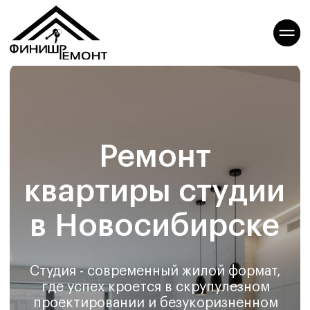
Ремонт
квартиры студии
в Новосибирске
Студия - современный жилой формат,
где успех кроется в скрупулезном
проектировании и безукоризненном
ремонте. Новосибирцы выбирают
такие апартаменты за их
функциональное разнообразие и
высочайшую практичность.
ФинишРемонт профессионально
занимается отделкой студий, учитывая
малейшие нюансы пространства. Наши
опытные мастера, знающие толк в