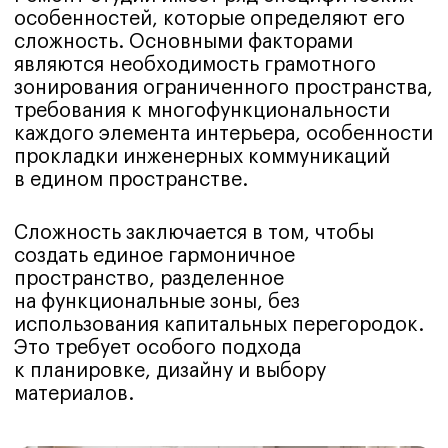
Портфолио/
Наши работы
Для вашего удобства мы оформляем
каждый проект так, будто
вы присутствовали на объекте с первого
дня: кратко описываем задачу
и пожелания, показываем, почему выбрали
именно такие планировочные решения
и материалы, прикладываем фото «до/
после», реальную смету и фактические
сроки.
Смотреть все