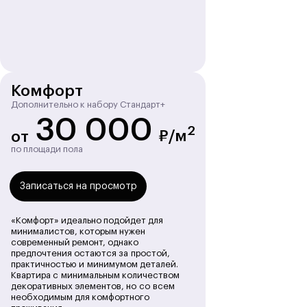
Хотите узнать
стоимость ремонта?
Оставьте заявку для
расчета цены
Комфорт
Дополнительно к набору Стандарт+
Записаться на просмотр
30 000
2
₽/м
от
по площади пола
Этапы ремонта
Записаться на просмотр
студии
«Комфорт» идеально подойдет для
минималистов, которым нужен
современный ремонт, однако
предпочтения остаются за простой,
практичностью и минимумом деталей.
Квартира с минимальным количеством
декоративных элементов, но со всем
необходимым для комфортного