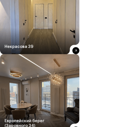
Цены
Некрасова 39
на ремонт квартир
Европейский берег
(Заровного 34)