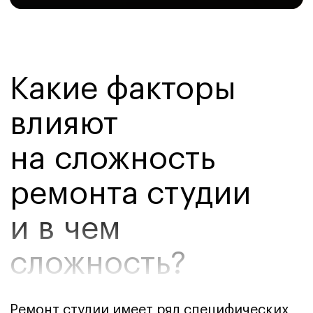
сложность?
Ремонт студии имеет ряд специфических
особенностей, которые определяют его
сложность. Основными факторами
являются необходимость грамотного
зонирования ограниченного пространства,
требования к многофункциональности
каждого элемента интерьера, особенности
прокладки инженерных коммуникаций
в едином пространстве.
Сложность заключается в том, чтобы
создать единое гармоничное
пространство, разделенное
на функциональные зоны, без
использования капитальных перегородок.
Это требует особого подхода
к планировке, дизайну и выбору
материалов.