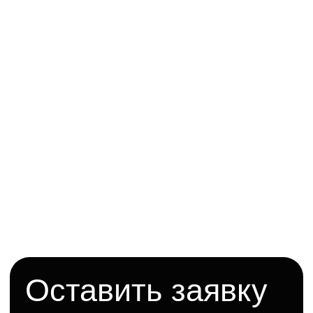
Давайте поговорим
Новосибирск, ул. Большевистская
131, оф. 717
Реквизиты
ООО "ФИНИШРЕМОНТ"
ИНН 5405012275
ОГРН 1255400000833