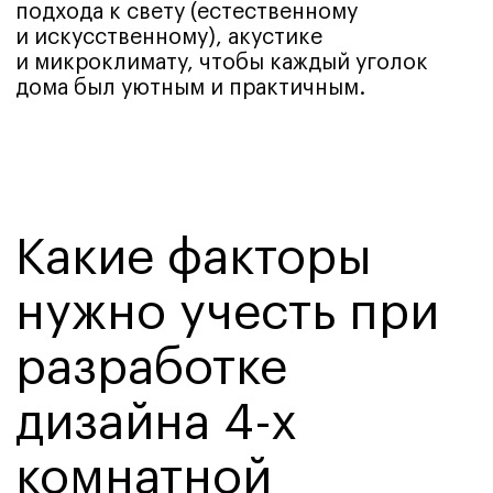
нашим специалистом. Мы анализируем
геометрию помещений, расположение
несущих конструкций, окон и инженерных
коммуникаций для создания реализуемых
решений.
Состав и образ жизни семьи.
Количество
проживающих, их возраст, наличие детей
и домашних животных. Учитываются
привычки, хобби, необходимость
в рабочих зонах, частота приема гостей.
Функциональное наполнение.
Определяем назначение каждой комнаты.
Возможно объединение пространств
(например кухни-гостиной-столовой) или,
наоборот, разделение на более приватные
зоны. Продумываем системы хранения,
расстановку мебели и сценарии
освещения.
Бюджетные рамки.
Все решения
по отделке, материалам и меблировке
принимаются с учетом согласованного
бюджета. Мы помогаем распределить
средства оптимально, без потери качества