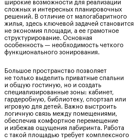
Какие факторы
нужно учесть при
разработке
дизайна 4-х
комнатной
квартиры
Разработка концепции начинается
с глубокого анализа исходных данных
и потребностей заказчика. Ключевые
факторы, которые мы детально
прорабатываем в рамках технического
задания:
Архитектурные особенности.
Работа
ведется на основе произведенных замеров