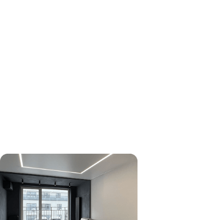
Стилистическая
концепция
четырехкомнатной
квартиры