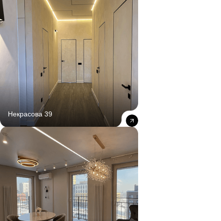
атмосферу за счет натуральных
материалов и простых форм.
Современный стиль (модерн,
минимализм):
Четкие линии, лаконичные
формы, функциональность и обилие света.
Акцент делается на качественных
материалах, фактурах и продуманном
декоре.
Некрасова 39
Заказать дизайн
вашей мечты
в компании
ФинишРемонт
Выбирая нашу студию, вы получаете: