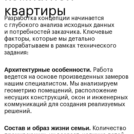
и эстетики.
Портфолио/
Наши работы
Для вашего удобства мы оформляем
каждый проект так, будто
вы присутствовали на объекте с первого
дня: кратко описываем задачу
и пожелания, показываем, почему выбрали
именно такие планировочные решения
и материалы, прикладываем фото «до/
после», реальную смету и фактические
сроки.