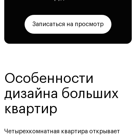
квартир
Четырехкомнатная квартира открывает
широкие возможности для реализации
сложных и интересных планировочных
решений. В отличие от малогабаритного
жилья, здесь ключевой задачей становится
не экономия площади, а ее грамотное
структурирование. Основная
особенность — необходимость четкого
функционального зонирования.
Большое пространство позволяет
не только выделить приватные спальни
и общую гостиную, но и создать
специализированные зоны: кабинет,
гардеробную, библиотеку, спортзал или
игровую для детей. Важно выстроить
логичную связь между помещениями,
обеспечив комфортное перемещение
и избежав ощущения лабиринта. Работа
с такой площадью требует комплексного
подхода к свету (естественному
и искусственному), акустике
и микроклимату, чтобы каждый уголок
дома был уютным и практичным.